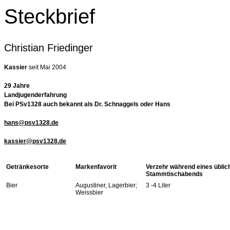
Steckbrief
Christian Friedinger
Kassier
seit Mai 2004
29 Jahre
Landjugenderfahrung
Bei PSv1328 auch bekannt als Dr. Schnaggels oder Hans
hans@psv1328.de
kassier@psv1328.de
Getränkesorte
Markenfavorit
Verzehr während eines üblic
Stammtischabends
Bier
Augustiner, Lagerbier;
3 -4 Liter
Weissbier