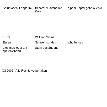
Spirituosen, Longdrink
Bacardi / Havana mit
a paar Täpfei gehn ollerwei
Cola
Kurze
Willi mit Gmais
Essen
Schweinsbraten
a hoibe sau
Lieblingslieder am
Stern des Südens
späten Abend
(C) 2006 - Alle Rechte vorbehalten