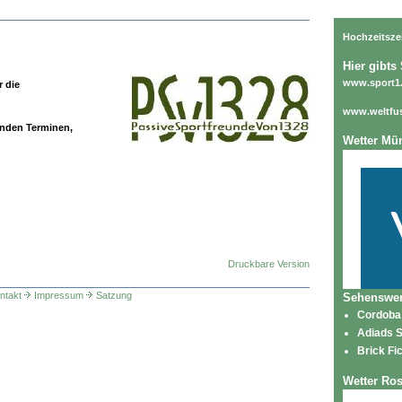
Hochzeitsze
Hier gibts 
www.sport1
r die
www.weltfus
enden Terminen,
Wetter Mü
Druckbare Version
ntakt
Impressum
Satzung
Sehenswer
Cordoba
Adiads 
Brick Fic
Wetter Ro