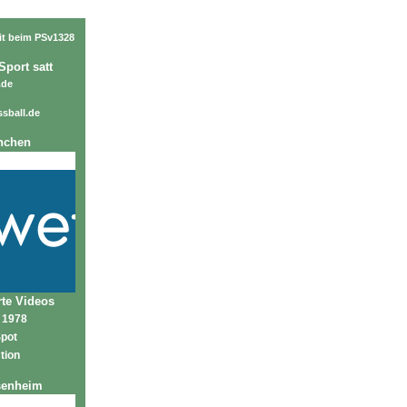
it beim PSv1328
Sport satt
.de
sball.de
nchen
te Videos
 1978
Spot
tion
senheim